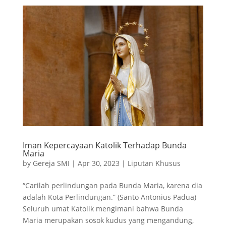
Iman Kepercayaan Katolik Terhadap Bunda
Maria
by
Gereja SMI
|
Apr 30, 2023
|
Liputan Khusus
“Carilah perlindungan pada Bunda Maria, karena dia
adalah Kota Perlindungan.” (Santo Antonius Padua)
Seluruh umat Katolik mengimani bahwa Bunda
Maria merupakan sosok kudus yang mengandung,